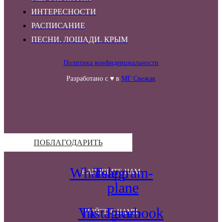
ИНТЕРЕСНОСТИ
РАСПИСАНИЕ
ПЕСНИ. ЛОШАДИ. КРЫМ
Политика конфиденциальности
Разработано с ♥ в
МГ Свежак
ПОБЛАГОДАРИТЬ
Whatsapp
Telegram-
НАПИШИТЕ НАМ
plane
Vk
Instagram
Facebook
ПОЙТЕ С НАМИ