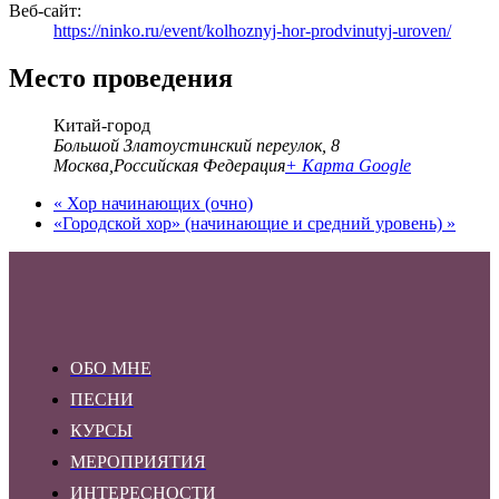
Веб-сайт:
https://ninko.ru/event/kolhoznyj-hor-prodvinutyj-uroven/
Место проведения
Китай-город
Большой Златоустинский переулок, 8
Москва
,
Российская Федерация
+ Карта Google
«
Хор начинающих (очно)
«Городской хор» (начинающие и средний уровень)
»
ОБО МНЕ
ПЕСНИ
КУРСЫ
МЕРОПРИЯТИЯ
ИНТЕРЕСНОСТИ