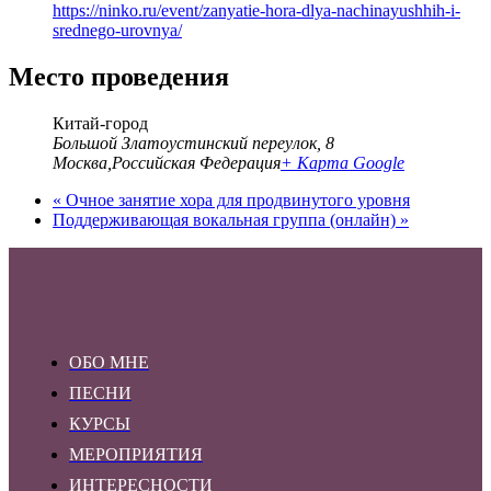
https://ninko.ru/event/zanyatie-hora-dlya-nachinayushhih-i-
srednego-urovnya/
Место проведения
Китай-город
Большой Златоустинский переулок, 8
Москва
,
Российская Федерация
+ Карта Google
«
Очное занятие хора для продвинутого уровня
Поддерживающая вокальная группа (онлайн)
»
ОБО МНЕ
ПЕСНИ
КУРСЫ
МЕРОПРИЯТИЯ
ИНТЕРЕСНОСТИ