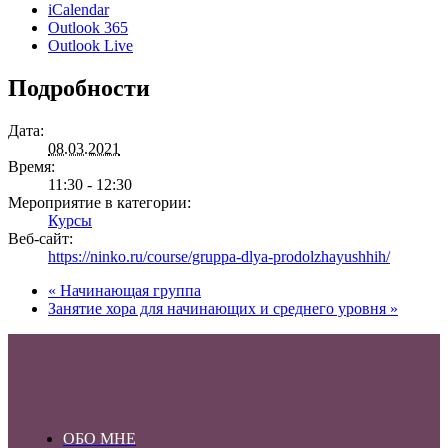
iCalendar
Outlook 365
Outlook Live
Подробности
Дата:
08.03.2021
Время:
11:30 - 12:30
Мероприятие в категории:
Курсы
Веб-сайт:
https://ninko.ru/course/gruppa-dlya-prodolzhayushhih/
«
Начинающая группа
Занятие хора для начинающих и среднего уровня
»
ОБО МНЕ