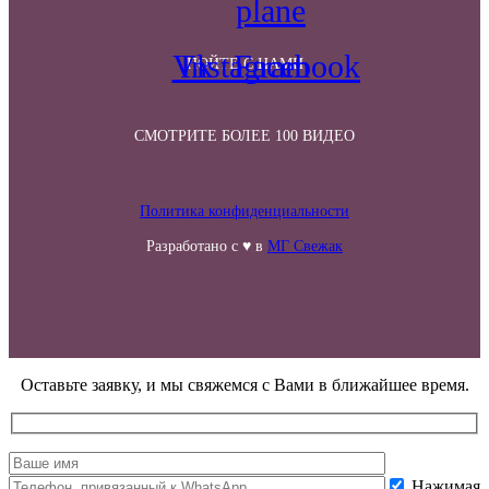
plane
Vk
Instagram
Facebook
ПОЙТЕ С НАМИ
СМОТРИТЕ БОЛЕЕ 100 ВИДЕО
Политика конфиденциальности
Разработано с ♥ в
МГ Свежак
Оставьте заявку, и мы свяжемся с Вами в ближайшее время.
Нажимая