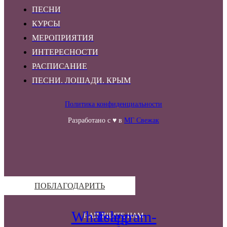
ПЕСНИ
КУРСЫ
МЕРОПРИЯТИЯ
ИНТЕРЕСНОСТИ
РАСПИСАНИЕ
ПЕСНИ. ЛОШАДИ. КРЫМ
Политика конфиденциальности
Разработано с ♥ в
МГ Свежак
ПОБЛАГОДАРИТЬ
Whatsapp
Telegram-
НАПИШИТЕ НАМ