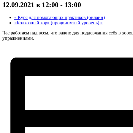
12.09.2021 в 12:00
-
13:00
«
Курс для помогающих практиков (онлайн)
«Колхозный хор» (продвинутый уровень)
»
Час работаем над всем, что важно для поддержания себя в хо
упражнениями.