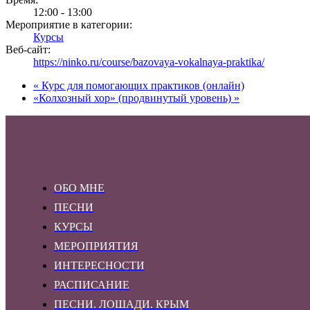
12:00 - 13:00
Мероприятие в категории:
Курсы
Веб-сайт:
https://ninko.ru/course/bazovaya-vokalnaya-praktika/
«
Курс для помогающих практиков (онлайн)
«Колхозный хор» (продвинутый уровень)
»
ОБО МНЕ
ПЕСНИ
КУРСЫ
МЕРОПРИЯТИЯ
ИНТЕРЕСНОСТИ
РАСПИСАНИЕ
ПЕСНИ. ЛОШАДИ. КРЫМ