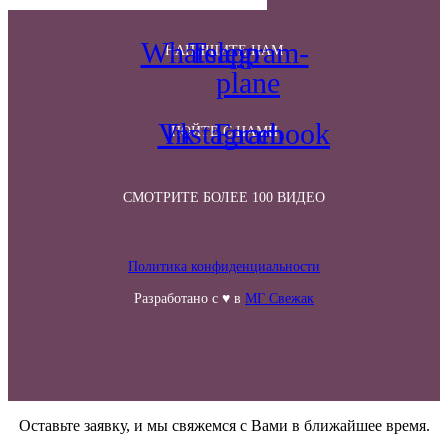
Whatsapp
Telegram-
НАПИШИТЕ НАМ
plane
Vk
Instagram
Facebook
ПОЙТЕ С НАМИ
СМОТРИТЕ БОЛЕЕ 100 ВИДЕО
Политика конфиденциальности
Разработано с ♥ в
МГ Свежак
Оставьте заявку, и мы свяжемся с Вами в ближайшее время.