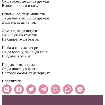
Ох да моего ле ши да дружка
Вспомина-о-е-я-я-ють.
Вспоминае, эх да минають
Эх да моего ох ши да дружка
Дома не, эх да не тот.
Дома не, ох да нетути.
Ох и ш он на ярмарки,
На базаре, эх да базаре.
На база-я, ох да базаре
Ох да ворону, ох ши да коня
Продавы я ох я, я.
Продава е ох и да ла я
Ох да никто уж да его
Не торгу о-е-я-я ох да торгуят....
Поделиться: