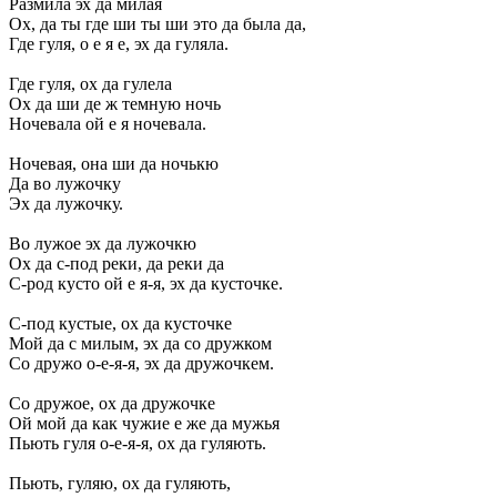
Размила эх да милая
Ох, да ты где ши ты ши это да была да,
Где гуля, о е я е, эх да гуляла.
Где гуля, ох да гулела
Ох да ши де ж темную ночь
Ночевала ой е я ночевала.
Ночевая, она ши да ночькю
Да во лужочку
Эх да лужочку.
Во лужое эх да лужочкю
Ох да с-под реки, да реки да
С-род кусто ой е я-я, эх да кусточке.
С-под кустые, ох да кусточке
Мой да с милым, эх да со дружком
Со дружо о-е-я-я, эх да дружочкем.
Со дружое, ох да дружочке
Ой мой да как чужие е же да мужья
Пьють гуля о-е-я-я, ох да гуляють.
Пьють, гуляю, ох да гуляють,