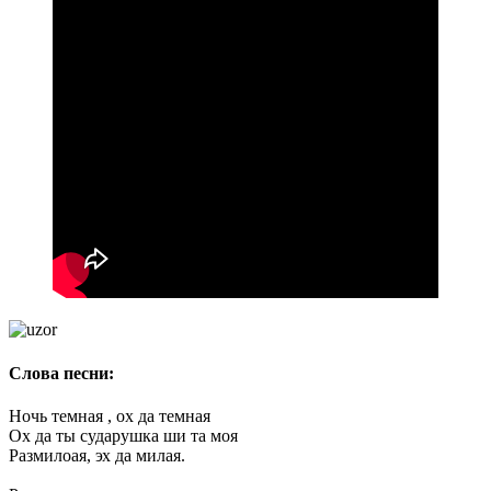
Слова песни:
Ночь темная , ох да темная
Ох да ты сударушка ши та моя
Размилоая, эх да милая.