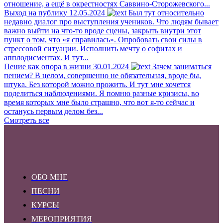
отношение, а ещё в окрестностях Саввино-Сторожевского...
Выход на публику
12.05.2024
Был тут относительно
недавно диалог про выступления учеников. Что людям бывает
важно выйти на что-то вроде сцены, закрыть внутри этот
пункт о том, что «я справилась». Опробовать свои силы в
стрессовой ситуации. Исполнить мечту о софитах и
апплодисментах. И тут...
Пение как опора в жизни
30.01.2024
Зачем заниматься
пением? В целом, совершенно не обязательная, вроде бы,
штука. Без которой можно прожить. И тут мне хочется
поделиться наблюдениями. Я помню разные кризисы, во
время которых мне было страшно, что вот я-то сейчас и
останусь первым делом без...
Смотреть все
ОБО МНЕ
ПЕСНИ
КУРСЫ
МЕРОПРИЯТИЯ