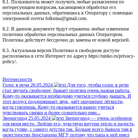
8.1. Пользователь может получить любые разъяснения по
интересующим вопросам, касающимся обработки его
персональных данных, обратившись к Оператору с помощью
электронной почты folknina@gmail.com.
8.2. В данном документе будут отражены любые изменения
политики обработки персональных данных Оператором.
Политика действует бессрочно до замены ее новой версией.
8.3. Актуальная версия Политики в свободном доступе
расположена в сети Интернет по адресу https://ninko.ru/privacy-
policy/.
Интересности
Голос в речи
26.05.2024
Для того, чтобы голос в речи
стал звучать свободнее, бывает полезна очень разная работа.
Кому-то оказывается необходимо учиться глубоко дышать. И
этот воздух поддерживает звук, даёт ощущение лёгкости,
когда говоришь. Кому-то оказывается важно учиться
чувствовать связки и более сознательно ими...
Звенигород
25.05.2024
Звенигород — очень особенное
для меня место. Люблю его, чувствую внутри тепло и радость,
когда гуляю, с самого детства так. Больше всего бывала там в
окрестностях биостанции МГУ, потому что папа к ней имел