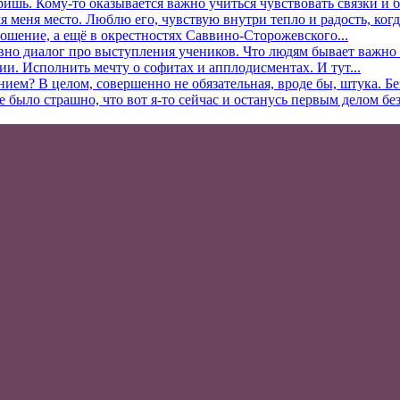
ришь. Кому-то оказывается важно учиться чувствовать связки и б
 меня место. Люблю его, чувствую внутри тепло и радость, когда
ошение, а ещё в окрестностях Саввино-Сторожевского...
вно диалог про выступления учеников. Что людям бывает важно в
ии. Исполнить мечту о софитах и апплодисментах. И тут...
нием? В целом, совершенно не обязательная, вроде бы, штука. Б
ыло страшно, что вот я-то сейчас и останусь первым делом без.