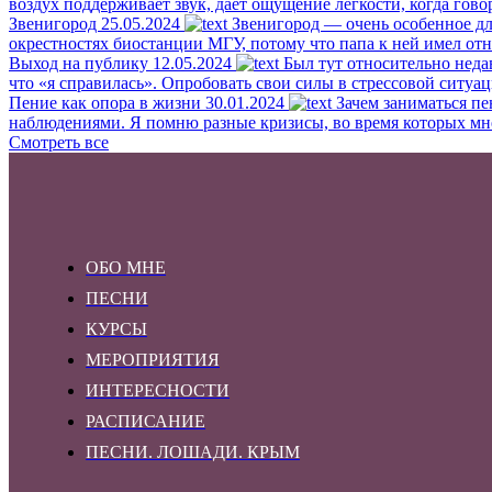
воздух поддерживает звук, даёт ощущение лёгкости, когда гово
Звенигород
25.05.2024
Звенигород — очень особенное для
окрестностях биостанции МГУ, потому что папа к ней имел отн
Выход на публику
12.05.2024
Был тут относительно неда
что «я справилась». Опробовать свои силы в стрессовой ситуац
Пение как опора в жизни
30.01.2024
Зачем заниматься пе
наблюдениями. Я помню разные кризисы, во время которых мне б
Смотреть все
ОБО МНЕ
ПЕСНИ
КУРСЫ
МЕРОПРИЯТИЯ
ИНТЕРЕСНОСТИ
РАСПИСАНИЕ
ПЕСНИ. ЛОШАДИ. КРЫМ