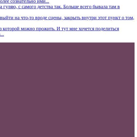
олее сознательно ими...
 гуляю, с самого детства так. Больше всего бывала там в
ыйти на что-то вроде сцены, закрыть внутри этот пункт о том,
ез которой можно прожить. И тут мне хочется поделиться
..