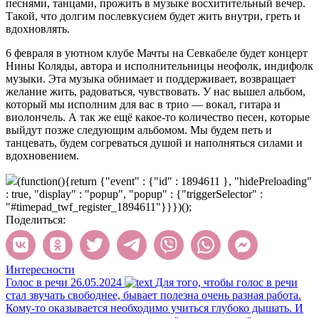
песнями, танцами, прожить в музыке восхитительный вечер.
Такой, что долгим послевкусием будет жить внутри, греть и
вдохновлять.
6 февраля в уютном клубе Мачты на Севкабеле будет концерт
Нины Коляды, автора и исполнительницы неофолк, индифолк
музыки. Эта музыка обнимает и поддерживает, возвращает
желание жить, радоваться, чувствовать. У нас вышел альбом,
который мы исполним для вас в трио — вокал, гитара и
виолончель. А так же ещё какое-то количество песен, которые
выйдут позже следующим альбомом. Мы будем петь и
танцевать, будем согреваться душой и наполняться силами и
вдохновением.
(function(){return {"event" : {"id" : 1894611 }, "hidePreloading"
: true, "display" : "popup", "popup" : {"triggerSelector" :
"#timepad_twf_register_1894611"}}})();
Поделиться:
Интересности
Голос в речи
26.05.2024
Для того, чтобы голос в речи
стал звучать свободнее, бывает полезна очень разная работа.
Кому-то оказывается необходимо учиться глубоко дышать. И