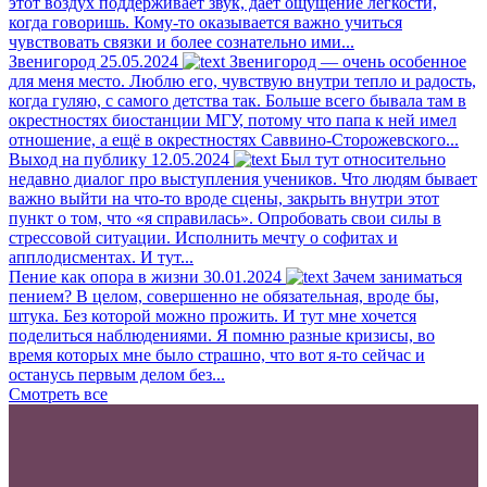
этот воздух поддерживает звук, даёт ощущение лёгкости,
когда говоришь. Кому-то оказывается важно учиться
чувствовать связки и более сознательно ими...
Звенигород
25.05.2024
Звенигород — очень особенное
для меня место. Люблю его, чувствую внутри тепло и радость,
когда гуляю, с самого детства так. Больше всего бывала там в
окрестностях биостанции МГУ, потому что папа к ней имел
отношение, а ещё в окрестностях Саввино-Сторожевского...
Выход на публику
12.05.2024
Был тут относительно
недавно диалог про выступления учеников. Что людям бывает
важно выйти на что-то вроде сцены, закрыть внутри этот
пункт о том, что «я справилась». Опробовать свои силы в
стрессовой ситуации. Исполнить мечту о софитах и
апплодисментах. И тут...
Пение как опора в жизни
30.01.2024
Зачем заниматься
пением? В целом, совершенно не обязательная, вроде бы,
штука. Без которой можно прожить. И тут мне хочется
поделиться наблюдениями. Я помню разные кризисы, во
время которых мне было страшно, что вот я-то сейчас и
останусь первым делом без...
Смотреть все