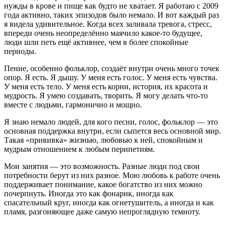
нужды в крове и пище как будто не хватает. Я работаю с 2009
года активно, таких эпизодов было немало. И вот каждый раз
я видела удивительное. Когда всех заливала тревога, стресс,
впереди очень неопределённо маячило какое-то будущее,
люди шли петь ещё активнее, чем в более спокойные
периоды.
Пение, особенно фольклор, создаёт внутри очень много точек
опор. Я есть. Я дышу. У меня есть голос. У меня есть чувства.
У меня есть тело. У меня есть корни, история, их красота и
мудрость. Я умею создавать, творить. Я могу делать что-то
вместе с людьми, гармонично и мощно.
Я знаю немало людей, для кого песни, голос, фольклор — это
основная поддержка внутри, если сыпется весь основной мир.
Такая «прививка» жизнью, любовью к ней, спокойным и
мудрым отношением к любым перипетиям.
Мои занятия — это возможность. Разные люди под свои
потребности берут из них разное. Мою любовь к работе очень
поддерживает понимание, какое богатство из них можно
почерпнуть. Иногда это как фонарик, иногда как
спасательный круг, иногда как огнетушитель, а иногда и как
пламя, разгоняющее даже самую непроглядную темноту.