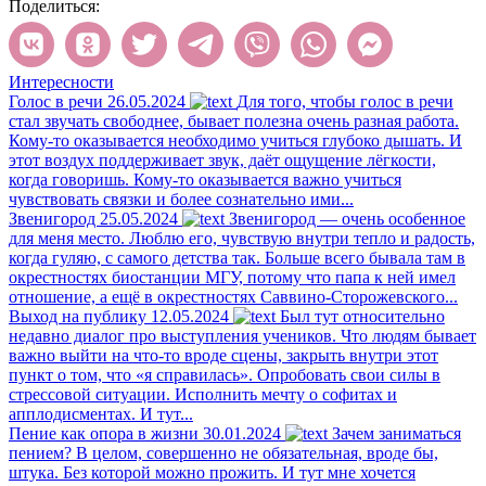
Поделиться:
Интересности
Голос в речи
26.05.2024
Для того, чтобы голос в речи
стал звучать свободнее, бывает полезна очень разная работа.
Кому-то оказывается необходимо учиться глубоко дышать. И
этот воздух поддерживает звук, даёт ощущение лёгкости,
когда говоришь. Кому-то оказывается важно учиться
чувствовать связки и более сознательно ими...
Звенигород
25.05.2024
Звенигород — очень особенное
для меня место. Люблю его, чувствую внутри тепло и радость,
когда гуляю, с самого детства так. Больше всего бывала там в
окрестностях биостанции МГУ, потому что папа к ней имел
отношение, а ещё в окрестностях Саввино-Сторожевского...
Выход на публику
12.05.2024
Был тут относительно
недавно диалог про выступления учеников. Что людям бывает
важно выйти на что-то вроде сцены, закрыть внутри этот
пункт о том, что «я справилась». Опробовать свои силы в
стрессовой ситуации. Исполнить мечту о софитах и
апплодисментах. И тут...
Пение как опора в жизни
30.01.2024
Зачем заниматься
пением? В целом, совершенно не обязательная, вроде бы,
штука. Без которой можно прожить. И тут мне хочется