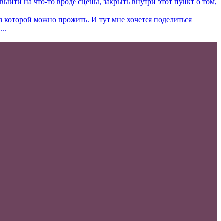
ыйти на что-то вроде сцены, закрыть внутри этот пункт о том,
ез которой можно прожить. И тут мне хочется поделиться
..