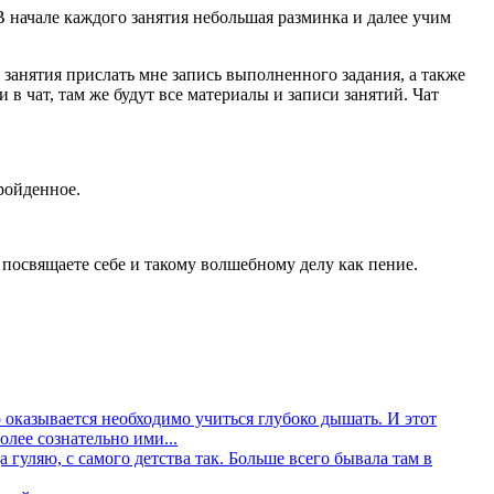
 начале каждого занятия небольшая разминка и далее учим
 занятия прислать мне запись выполненного задания, а также
 в чат, там же будут все материалы и записи занятий. Чат
ройденное.
ы посвящаете себе и такому волшебному делу как пение.
то оказывается необходимо учиться глубоко дышать. И этот
олее сознательно ими...
 гуляю, с самого детства так. Больше всего бывала там в