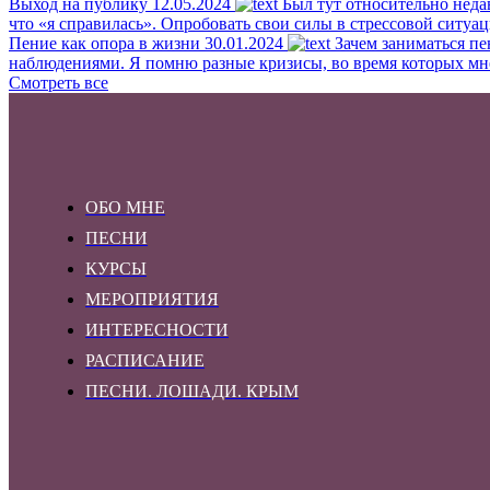
Выход на публику
12.05.2024
Был тут относительно неда
что «я справилась». Опробовать свои силы в стрессовой ситуац
Пение как опора в жизни
30.01.2024
Зачем заниматься пе
наблюдениями. Я помню разные кризисы, во время которых мне б
Смотреть все
ОБО МНЕ
ПЕСНИ
КУРСЫ
МЕРОПРИЯТИЯ
ИНТЕРЕСНОСТИ
РАСПИСАНИЕ
ПЕСНИ. ЛОШАДИ. КРЫМ