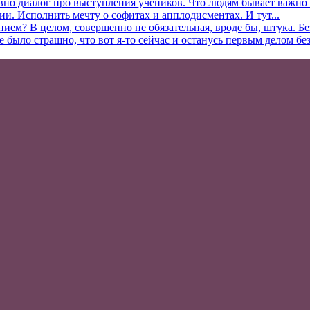
вно диалог про выступления учеников. Что людям бывает важно в
ии. Исполнить мечту о софитах и апплодисментах. И тут...
нием? В целом, совершенно не обязательная, вроде бы, штука. Б
ыло страшно, что вот я-то сейчас и останусь первым делом без.