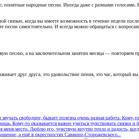
, понятные народные песни. Иногда даже с разными голосами. В
ой связью, когда вы имеете возможность в течение недели после
те песни самостоятельно. И всегда можно обращаться с вопросами
овую песню, а на заключительном занятии месяца — повторяем п
живает друг друга, это удовольствие пения, это час, который в
л звучать свободнее, бывает полезна очень разная работа. Кому-
ришь. Кому-то оказывается важно учиться чувствовать связки и б
 меня место. Люблю его, чувствую внутри тепло и радость, когда
ошение, а ещё в окрестностях Саввино-Сторожевского...