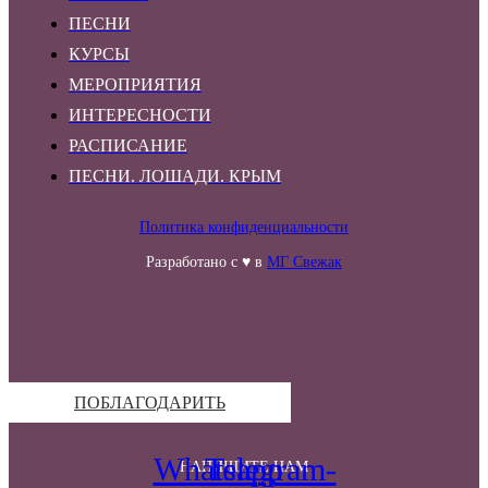
ПЕСНИ
КУРСЫ
МЕРОПРИЯТИЯ
ИНТЕРЕСНОСТИ
РАСПИСАНИЕ
ПЕСНИ. ЛОШАДИ. КРЫМ
Политика конфиденциальности
Разработано с ♥ в
МГ Свежак
ПОБЛАГОДАРИТЬ
Whatsapp
Telegram-
НАПИШИТЕ НАМ