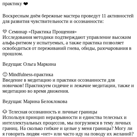
практику ❤️
Воскресным днём бережные мастера проведут 11 активностей
для развития чувствительности и осознанности:
💛 Семинар «Практика Прощения»
Исследования методики подтверждают управление высоким
альфа-ритмом у испытуемых, а также практика позволяет
освободиться от переживаний гнева, обиды, разочарования в
прошлом.
Ведущая: Ольга Маркина
🙂 Mindfulness-практика
Введение в медитацию и практики осознанности для
новичков! Практикуем сидячие и лежачие медитации, также и
медитацию во время движения.
Ведущая: Марина Белоклокова
🐶 Телесная осознанность и личные границы
Используя принцип неразрывности и единства телесных и
интеллектуальных процессов, мы погрузимся в тему личных
границ. На сколько гибкие и целые у меня границы? Могу ли
я говорить людям «нет» или часто иду на поводу их желаний?