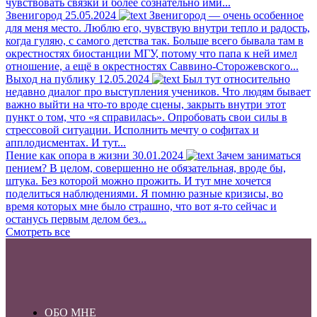
чувствовать связки и более сознательно ими...
Звенигород
25.05.2024
Звенигород — очень особенное
для меня место. Люблю его, чувствую внутри тепло и радость,
когда гуляю, с самого детства так. Больше всего бывала там в
окрестностях биостанции МГУ, потому что папа к ней имел
отношение, а ещё в окрестностях Саввино-Сторожевского...
Выход на публику
12.05.2024
Был тут относительно
недавно диалог про выступления учеников. Что людям бывает
важно выйти на что-то вроде сцены, закрыть внутри этот
пункт о том, что «я справилась». Опробовать свои силы в
стрессовой ситуации. Исполнить мечту о софитах и
апплодисментах. И тут...
Пение как опора в жизни
30.01.2024
Зачем заниматься
пением? В целом, совершенно не обязательная, вроде бы,
штука. Без которой можно прожить. И тут мне хочется
поделиться наблюдениями. Я помню разные кризисы, во
время которых мне было страшно, что вот я-то сейчас и
останусь первым делом без...
Смотреть все
ОБО МНЕ