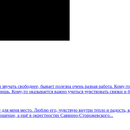
л звучать свободнее, бывает полезна очень разная работа. Кому-
ришь. Кому-то оказывается важно учиться чувствовать связки и б
для меня место. Люблю его, чувствую внутри тепло и радость, ко
ошение, а ещё в окрестностях Саввино-Сторожевского...