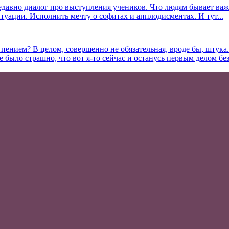
едавно диалог про выступления учеников. Что людям бывает важн
итуации. Исполнить мечту о софитах и апплодисментах. И тут...
 пением? В целом, совершенно не обязательная, вроде бы, штука
ыло страшно, что вот я-то сейчас и останусь первым делом без.