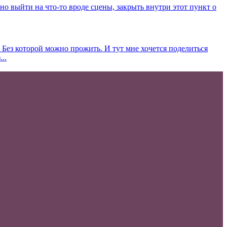
о выйти на что-то вроде сцены, закрыть внутри этот пункт о
. Без которой можно прожить. И тут мне хочется поделиться
..