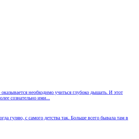
то оказывается необходимо учиться глубоко дышать. И этот
олее сознательно ими...
гда гуляю, с самого детства так. Больше всего бывала там в