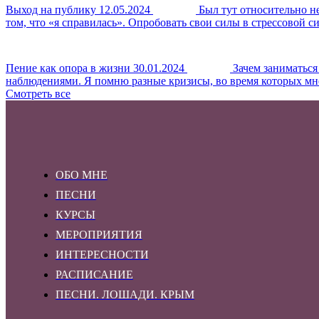
Выход на публику
12.05.2024
Был тут относительно н
том, что «я справилась». Опробовать свои силы в стрессовой с
Пение как опора в жизни
30.01.2024
Зачем заниматься
наблюдениями. Я помню разные кризисы, во время которых мне б
Смотреть все
ОБО МНЕ
ПЕСНИ
КУРСЫ
МЕРОПРИЯТИЯ
ИНТЕРЕСНОСТИ
РАСПИСАНИЕ
ПЕСНИ. ЛОШАДИ. КРЫМ