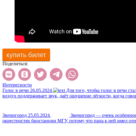
купить билет
Поделиться:
Интересности
Голос в речи
26.05.2024
Для того, чтобы голос в речи ста
воздух поддерживает звук, даёт ощущение лёгкости, когда гово
Звенигород
25.05.2024
Звенигород — очень особенное 
окрестностях биостанции МГУ, потому что папа к ней имел отн