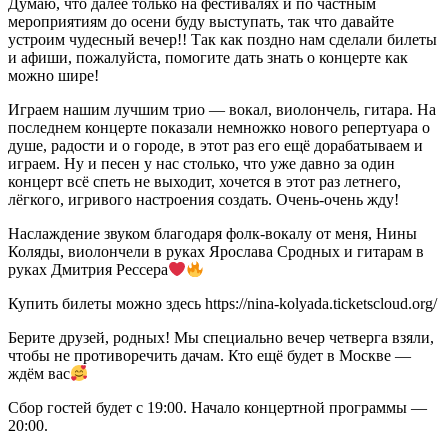
Думаю, что далее только на фестивалях и по частным
мероприятиям до осени буду выступать, так что давайте
устроим чудесный вечер!! Так как поздно нам сделали билеты
и афиши, пожалуйста, помогите дать знать о концерте как
можно шире!
Играем нашим лучшим трио — вокал, виолончель, гитара. На
последнем концерте показали немножко нового репертуара о
душе, радости и о городе, в этот раз его ещё дорабатываем и
играем. Ну и песен у нас столько, что уже давно за один
концерт всё спеть не выходит, хочется в этот раз летнего,
лёгкого, игривого настроения создать. Очень-очень жду!
Наслаждение звуком благодаря фолк-вокалу от меня, Нины
Коляды, виолончели в руках Ярослава Сродных и гитарам в
руках Дмитрия Рессера
Купить билеты можно здесь https://nina-kolyada.ticketscloud.org/
Берите друзей, родных! Мы специально вечер четверга взяли,
чтобы не противоречить дачам. Кто ещё будет в Москве —
ждём вас
Сбор гостей будет с 19:00. Начало концертной программы —
20:00.