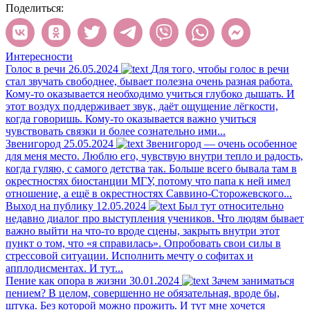
Поделиться:
Интересности
Голос в речи
26.05.2024
Для того, чтобы голос в речи
стал звучать свободнее, бывает полезна очень разная работа.
Кому-то оказывается необходимо учиться глубоко дышать. И
этот воздух поддерживает звук, даёт ощущение лёгкости,
когда говоришь. Кому-то оказывается важно учиться
чувствовать связки и более сознательно ими...
Звенигород
25.05.2024
Звенигород — очень особенное
для меня место. Люблю его, чувствую внутри тепло и радость,
когда гуляю, с самого детства так. Больше всего бывала там в
окрестностях биостанции МГУ, потому что папа к ней имел
отношение, а ещё в окрестностях Саввино-Сторожевского...
Выход на публику
12.05.2024
Был тут относительно
недавно диалог про выступления учеников. Что людям бывает
важно выйти на что-то вроде сцены, закрыть внутри этот
пункт о том, что «я справилась». Опробовать свои силы в
стрессовой ситуации. Исполнить мечту о софитах и
апплодисментах. И тут...
Пение как опора в жизни
30.01.2024
Зачем заниматься
пением? В целом, совершенно не обязательная, вроде бы,
штука. Без которой можно прожить. И тут мне хочется