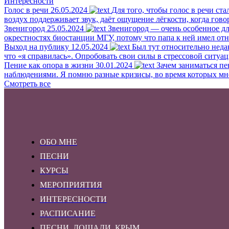
Интересности
записей
записям
Голос в речи
26.05.2024
Для того, чтобы голос в речи ста
воздух поддерживает звук, даёт ощущение лёгкости, когда гово
Звенигород
25.05.2024
Звенигород — очень особенное для
окрестностях биостанции МГУ, потому что папа к ней имел отн
Выход на публику
12.05.2024
Был тут относительно неда
что «я справилась». Опробовать свои силы в стрессовой ситуац
Пение как опора в жизни
30.01.2024
Зачем заниматься пе
наблюдениями. Я помню разные кризисы, во время которых мне б
Смотреть все
ОБО МНЕ
ПЕСНИ
КУРСЫ
МЕРОПРИЯТИЯ
ИНТЕРЕСНОСТИ
РАСПИСАНИЕ
ПЕСНИ. ЛОШАДИ. КРЫМ