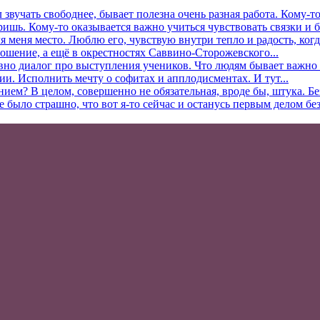
л звучать свободнее, бывает полезна очень разная работа. Кому-
ришь. Кому-то оказывается важно учиться чувствовать связки и б
 меня место. Люблю его, чувствую внутри тепло и радость, когда
ошение, а ещё в окрестностях Саввино-Сторожевского...
вно диалог про выступления учеников. Что людям бывает важно в
ии. Исполнить мечту о софитах и апплодисментах. И тут...
нием? В целом, совершенно не обязательная, вроде бы, штука. Б
ыло страшно, что вот я-то сейчас и останусь первым делом без.