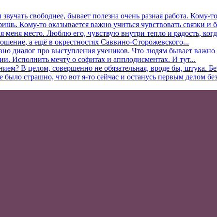
л звучать свободнее, бывает полезна очень разная работа. Кому-
ришь. Кому-то оказывается важно учиться чувствовать связки и б
 меня место. Люблю его, чувствую внутри тепло и радость, когда
ошение, а ещё в окрестностях Саввино-Сторожевского...
вно диалог про выступления учеников. Что людям бывает важно в
ии. Исполнить мечту о софитах и апплодисментах. И тут...
нием? В целом, совершенно не обязательная, вроде бы, штука. Б
ыло страшно, что вот я-то сейчас и останусь первым делом без.