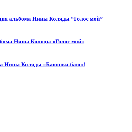
тация альбома Нины Коляды “Голос мой”
льбома Нины Коляды «Голос мой»
ома Нины Коляды «Баюшки-баю»!