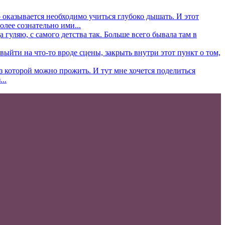
то оказывается необходимо учиться глубоко дышать. И этот
олее сознательно ими...
 гуляю, с самого детства так. Больше всего бывала там в
ыйти на что-то вроде сцены, закрыть внутри этот пункт о том,
ез которой можно прожить. И тут мне хочется поделиться
..