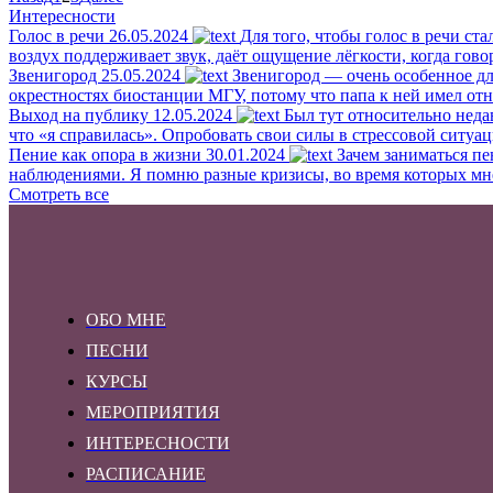
Интересности
Голос в речи
26.05.2024
Для того, чтобы голос в речи ста
воздух поддерживает звук, даёт ощущение лёгкости, когда гово
Звенигород
25.05.2024
Звенигород — очень особенное для
окрестностях биостанции МГУ, потому что папа к ней имел отн
Выход на публику
12.05.2024
Был тут относительно неда
что «я справилась». Опробовать свои силы в стрессовой ситуац
Пение как опора в жизни
30.01.2024
Зачем заниматься пе
наблюдениями. Я помню разные кризисы, во время которых мне б
Смотреть все
ОБО МНЕ
ПЕСНИ
КУРСЫ
МЕРОПРИЯТИЯ
ИНТЕРЕСНОСТИ
РАСПИСАНИЕ