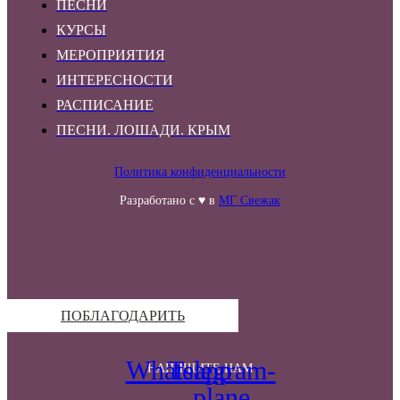
ПЕСНИ
КУРСЫ
МЕРОПРИЯТИЯ
ИНТЕРЕСНОСТИ
РАСПИСАНИЕ
ПЕСНИ. ЛОШАДИ. КРЫМ
Политика конфиденциальности
Разработано с ♥ в
МГ Свежак
ПОБЛАГОДАРИТЬ
Whatsapp
Telegram-
НАПИШИТЕ НАМ
plane