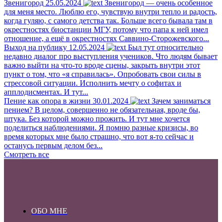
Звенигород
25.05.2024
Звенигород — очень особенное
для меня место. Люблю его, чувствую внутри тепло и радость,
когда гуляю, с самого детства так. Больше всего бывала там в
окрестностях биостанции МГУ, потому что папа к ней имел
отношение, а ещё в окрестностях Саввино-Сторожевского...
Выход на публику
12.05.2024
Был тут относительно
недавно диалог про выступления учеников. Что людям бывает
важно выйти на что-то вроде сцены, закрыть внутри этот
пункт о том, что «я справилась». Опробовать свои силы в
стрессовой ситуации. Исполнить мечту о софитах и
апплодисментах. И тут...
Пение как опора в жизни
30.01.2024
Зачем заниматься
пением? В целом, совершенно не обязательная, вроде бы,
штука. Без которой можно прожить. И тут мне хочется
поделиться наблюдениями. Я помню разные кризисы, во
время которых мне было страшно, что вот я-то сейчас и
останусь первым делом без...
Смотреть все
ОБО МНЕ