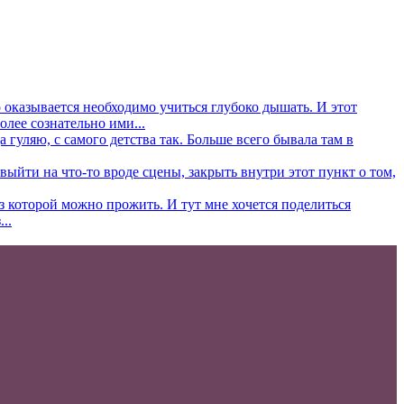
то оказывается необходимо учиться глубоко дышать. И этот
олее сознательно ими...
 гуляю, с самого детства так. Больше всего бывала там в
ыйти на что-то вроде сцены, закрыть внутри этот пункт о том,
ез которой можно прожить. И тут мне хочется поделиться
..