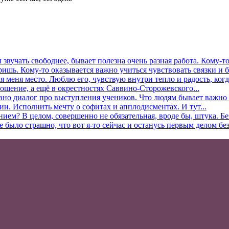
л звучать свободнее, бывает полезна очень разная работа. Кому-
ришь. Кому-то оказывается важно учиться чувствовать связки и б
 меня место. Люблю его, чувствую внутри тепло и радость, когда
ошение, а ещё в окрестностях Саввино-Сторожевского...
вно диалог про выступления учеников. Что людям бывает важно в
ии. Исполнить мечту о софитах и апплодисментах. И тут...
нием? В целом, совершенно не обязательная, вроде бы, штука. Б
ыло страшно, что вот я-то сейчас и останусь первым делом без.