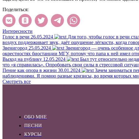
Поделиться:
Интересности
Голос в речи
26.05.2024
Для того, чтобы голос в речи ста
воздух поддерживает звук, даёт ощущение лёгкости, когда гово
Звенигород
25.05.2024
Звенигород — очень особенное для
окрестностях биостанции МГУ, потому что папа к ней имел отн
Выход на публику
12.05.2024
Был тут относительно неда
что «я справилась». Опробовать свои силы в стрессовой ситуац
Пение как опора в жизни
30.01.2024
Зачем заниматься пе
наблюдениями. Я помню разные кризисы, во время которых мне б
Смотреть все
ОБО МНЕ
ПЕСНИ
КУРСЫ