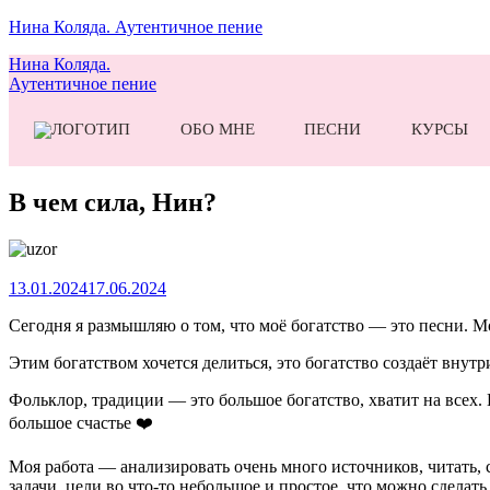
Нина Коляда. Аутентичное пение
Нина Коляда.
Аутентичное пение
ОБО МНЕ
ПЕСНИ
КУРСЫ
В чем сила, Нин?
13.01.2024
17.06.2024
Сегодня я размышляю о том, что моё богатство — это песни. М
Этим богатством хочется делиться, это богатство создаёт внут
Фольклор, традиции — это большое богатство, хватит на всех
большое счастье ❤️
Моя работа — анализировать очень много источников, читать, с
задачи, цели во что-то небольшое и простое, что можно сделать 