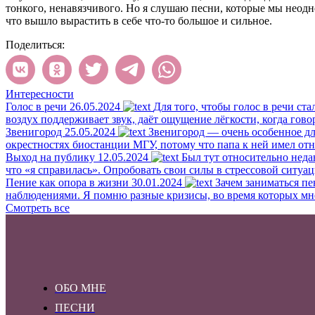
тонкого, ненавязчивого. Но я слушаю песни, которые мы неодно
что вышло вырастить в себе что-то большое и сильное.
Поделиться:
Интересности
Голос в речи
26.05.2024
Для того, чтобы голос в речи ста
воздух поддерживает звук, даёт ощущение лёгкости, когда гово
Звенигород
25.05.2024
Звенигород — очень особенное для
окрестностях биостанции МГУ, потому что папа к ней имел отн
Выход на публику
12.05.2024
Был тут относительно неда
что «я справилась». Опробовать свои силы в стрессовой ситуац
Пение как опора в жизни
30.01.2024
Зачем заниматься пе
наблюдениями. Я помню разные кризисы, во время которых мне б
Смотреть все
ОБО МНЕ
ПЕСНИ