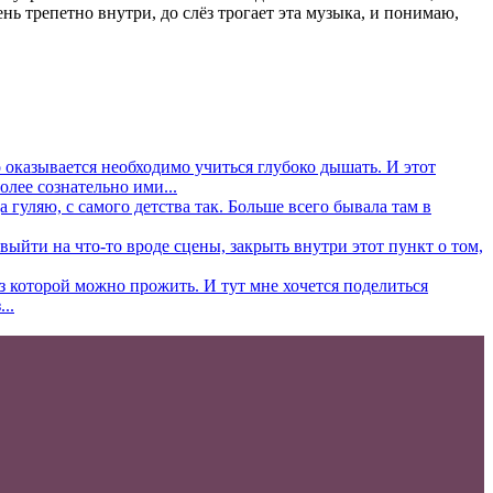
ь трепетно внутри, до слёз трогает эта музыка, и понимаю,
то оказывается необходимо учиться глубоко дышать. И этот
олее сознательно ими...
 гуляю, с самого детства так. Больше всего бывала там в
ыйти на что-то вроде сцены, закрыть внутри этот пункт о том,
ез которой можно прожить. И тут мне хочется поделиться
..