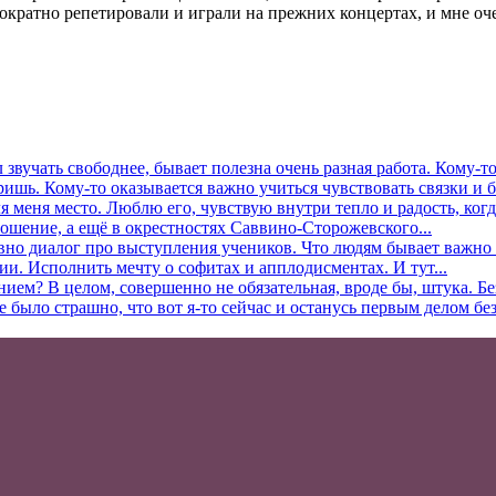
кратно репетировали и играли на прежних концертах, и мне очен
л звучать свободнее, бывает полезна очень разная работа. Кому-
ришь. Кому-то оказывается важно учиться чувствовать связки и б
 меня место. Люблю его, чувствую внутри тепло и радость, когда
ошение, а ещё в окрестностях Саввино-Сторожевского...
вно диалог про выступления учеников. Что людям бывает важно в
ии. Исполнить мечту о софитах и апплодисментах. И тут...
нием? В целом, совершенно не обязательная, вроде бы, штука. Б
ыло страшно, что вот я-то сейчас и останусь первым делом без.