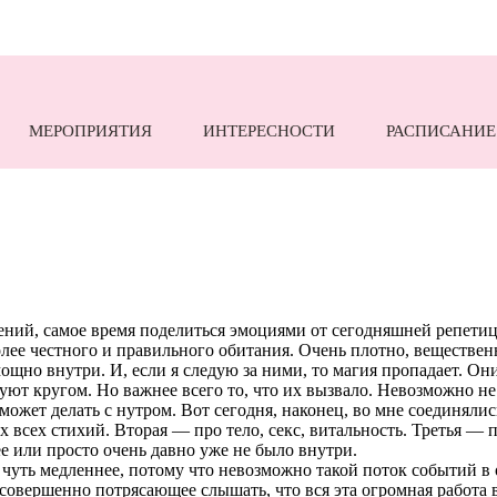
МЕРОПРИЯТИЯ
ИНТЕРЕСНОСТИ
РАСПИСАНИЕ
атлений, самое время поделиться эмоциями от сегодняшней репет
ее честного и правильного обитания. Очень плотно, вещественно
щно внутри. И, если я следую за ними, то магия пропадает. Они 
цуют кругом. Но важнее всего то, что их вызвало. Невозможно не 
может делать с нутром. Вот сегодня, наконец, во мне соединялис
 всех стихий. Вторая — про тело, секс, витальность. Третья — п
ее или просто очень давно уже не было внутри.
 чуть медленнее, потому что невозможно такой поток событий в
И совершенно потрясающее слышать, что вся эта огромная работа