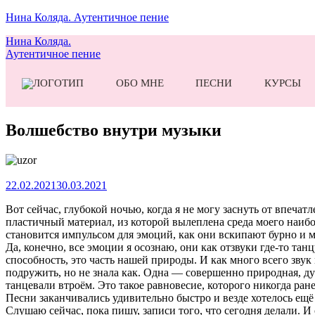
Нина Коляда. Аутентичное пение
Нина Коляда.
Аутентичное пение
ОБО МНЕ
ПЕСНИ
КУРСЫ
Волшебство внутри музыки
22.02.2021
30.03.2021
Вот сейчас, глубокой ночью, когда я не могу заснуть от впеч
пластичный материал, из которой вылеплена среда моего наибол
становится импульсом для эмоций, как они вскипают бурно и мо
Да, конечно, все эмоции я осознаю, они как отзвуки где-то тан
способность, это часть нашей природы. И как много всего звук 
подружить, но не знала как. Одна — совершенно природная, дух
танцевали втроём. Это такое равновесие, которого никогда ран
Песни заканчивались удивительно быстро и везде хотелось ещё
Слушаю сейчас, пока пишу, записи того, что сегодня делали. 